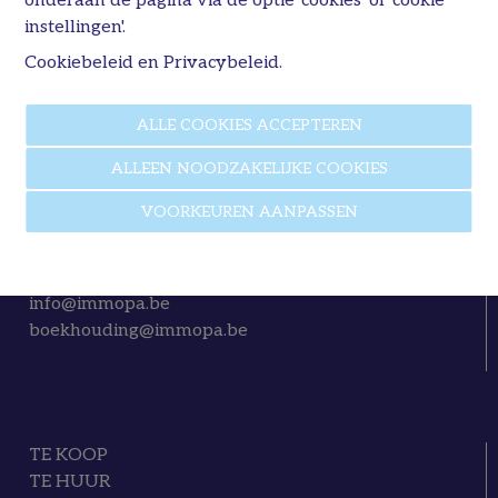
onderaan de pagina via de optie 'cookies' of 'cookie
instellingen'.
Cookiebeleid
en
Privacybeleid
.
ALLE COOKIES ACCEPTEREN
ALLEEN NOODZAKELIJKE COOKIES
Immo P&A
Wijngaardstraat 8 bus 1
VOORKEUREN AANPASSEN
3740 Bilzen-Hoeselt
tel. +32 (0)89 50 35 85
info@immopa.be
boekhouding@immopa.be
TE KOOP
TE HUUR