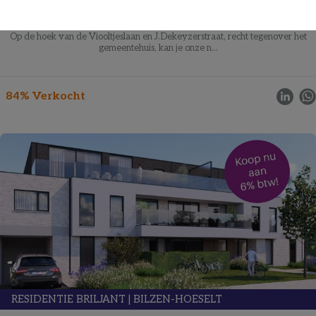
Op aanvraag
Op de hoek van de Viooltjeslaan en J.Dekeyzerstraat, recht tegenover het
gemeentehuis, kan je onze n...
84% Verkocht
RESIDENTIE BRILJANT
|
BILZEN-HOESELT