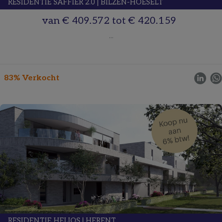
RESIDENTIE SAFFIER 2.0
|
BILZEN-HOESELT
van
€ 409.572
tot
€ 420.159
...
83% Verkocht
RESIDENTIE HELIOS
|
HERENT