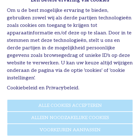
Een betere ervaring via cookies
van
€ 349.412,5
tot
€ 480.315,5
Om u de best mogelijke ervaring te bieden,
gebruiken zowel wij als derde partijen technologieën
...
zoals cookies om toegang te krijgen tot
apparaatinformatie en/of deze op te slaan. Door in te
stemmen met deze technologieën, stelt u ons en
55% Verkocht
derde partijen in de mogelijkheid persoonlijke
gegevens zoals browsegedrag of unieke ID's op deze
website te verwerken. U kan uw keuze altijd wijzigen
onderaan de pagina via de optie 'cookies' of 'cookie
instellingen'.
Cookiebeleid
en
Privacybeleid
.
ALLE COOKIES ACCEPTEREN
ALLEEN NOODZAKELIJKE COOKIES
VOORKEUREN AANPASSEN
RESIDENTIE BAROLO
|
WEZEMBEEK-OPPEM