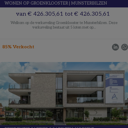
WONEN OP GROENKLOOSTER
|
MUNSTERBILZEN
van
€ 426.305,61
tot
€ 426.305,61
Welkom op de verkaveling Groenklooster te Munsterbilzen. Deze
verkaveling bestaat uit 5 loten met op...
85% Verkocht