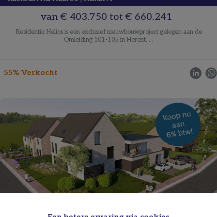
van
€ 403.750
tot
€ 660.241
Residentie Helios is een exclusief nieuwbouwproject gelegen aan de
Omleiding 101-105 in Herent. ...
55% Verkocht
RESIDENTIE MERLOT
|
ZONHOVEN