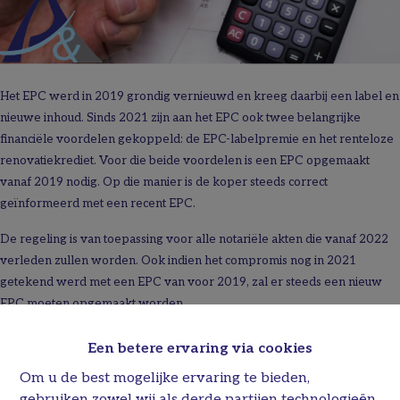
Het EPC werd in 2019 grondig vernieuwd en kreeg daarbij een label en
nieuwe inhoud. Sinds 2021 zijn aan het EPC ook twee belangrijke
financiële voordelen gekoppeld: de EPC-labelpremie en het renteloze
renovatiekrediet. Voor die beide voordelen is een EPC opgemaakt
vanaf 2019 nodig. Op die manier is de koper steeds correct
geïnformeerd met een recent EPC.
De regeling is van toepassing voor alle notariële akten die vanaf 2022
verleden zullen worden. Ook indien het compromis nog in 2021
getekend werd met een EPC van voor 2019, zal er steeds een nieuw
EPC moeten opgemaakt worden.
Niet onbelangrijk: bij de verhuur van woningen blijft een EPC van voor
Een betere ervaring via cookies
2019 wel bruikbaar.
Om u de best mogelijke ervaring te bieden,
(Bron: Vlaamse Energie- en Klimaatagentschap)
gebruiken zowel wij als derde partijen technologieën