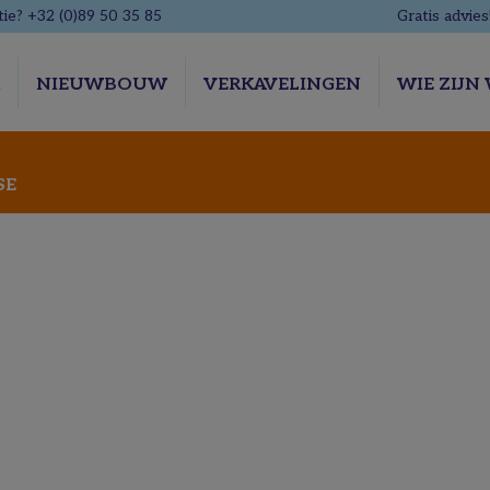
ie? +32 (0)89 50 35 85
Gratis advies
R
NIEUWBOUW
VERKAVELINGEN
WIE ZIJN 
SE