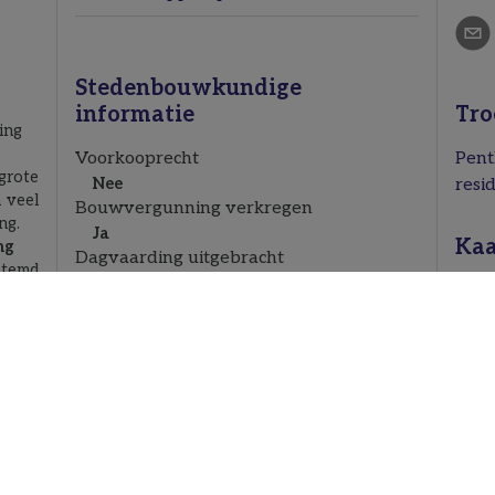
Stedenbouwkundige
informatie
Tro
ing
Voorkooprecht
Pent
grote
Nee
resid
 veel
Bouwvergunning verkregen
ng.
Ja
Kaa
ng
Dagvaarding uitgebracht
stemd
Nog niet aangevraagd
t de
Verkavelingsvergunning
ezen,
Nee
n een
Bestemming
u een
Woongebied
ij uw
Risicozone voor overstromingen
ct is
Nee
ken
Afgebakend overstromingsgebied
ericht
Nee