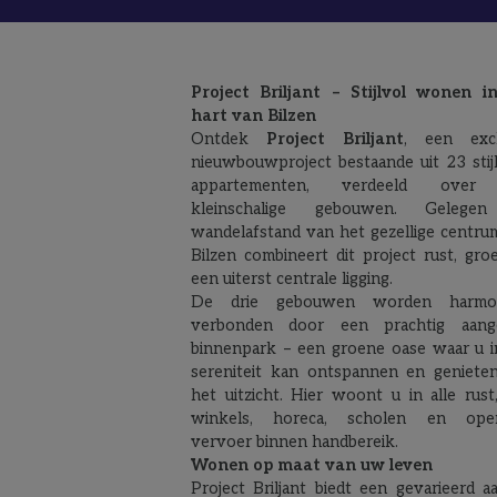
Project Briljant – Stijlvol wonen i
hart van Bilzen
Ontdek
Project Briljant
, een excl
nieuwbouwproject bestaande uit 23 stijl
appartementen, verdeeld over 
kleinschalige gebouwen. Gelege
wandelafstand van het gezellige centru
Bilzen combineert dit project rust, gro
een uiterst centrale ligging.
De drie gebouwen worden harmon
verbonden door een prachtig aang
binnenpark – een groene oase waar u in
sereniteit kan ontspannen en geniete
het uitzicht. Hier woont u in alle rust
winkels, horeca, scholen en ope
vervoer binnen handbereik.
Wonen op maat van uw leven
Project Briljant biedt een gevarieerd a