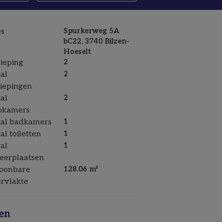
s
Spurkerweg 5A
bC22, 3740 Bilzen-
Hoeselt
ieping
2
al
2
iepingen
al
2
pkamers
al badkamers
1
al toiletten
1
al
1
eerplaatsen
oonbare
128.06 m²
rvlakte
en