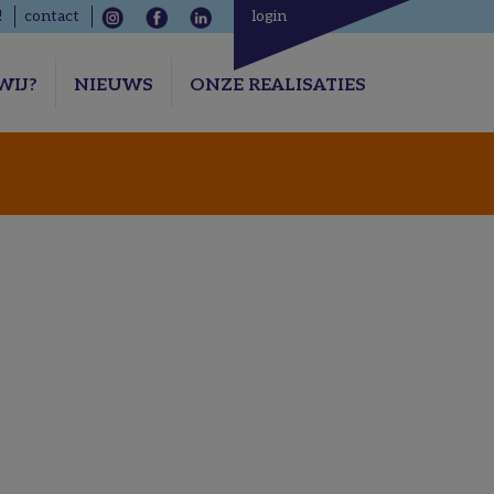
!
contact
login
WIJ?
NIEUWS
ONZE REALISATIES