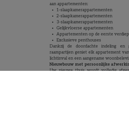
aan appartementen:
1-slaapkamerappartementen
2-slaapkamerappartementen
3-slaapkamerappartementen
Gelijkvloerse appartementen
Appartementen op de eerste verdiep
Exclusieve penthouses
Dankzij de doordachte indeling en 
raampartijen geniet elk appartement van
lichtinval en een aangename woonbelevi
Nieuwbouw met persoonlijke afwerki
Uw nieuwe thuis wordt volledig afge
op uw smaak en wensen. U krijg
mogelijkheid om de afwerking zelf te ki
met professionele begeleiding va
interieurarchitect. Zo creëert 
appartement dat perfect aansluit b
levensstijl. Dit begeleidingstraje
inbegrepen in de prijs.
Duurzame en energiezuinige technie
Project Briljant investeert in toekomstg