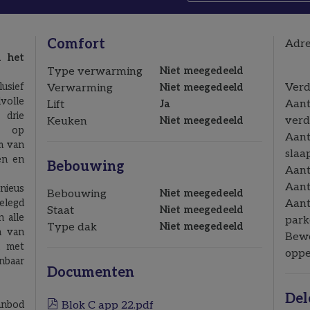
Comfort
Adre
n het
Type verwarming
Niet meegedeeld
usief
Verd
Verwarming
Niet meegedeeld
volle
Aant
Lift
Ja
drie
verd
Keuken
Niet meegedeeld
n op
Aant
m van
slaa
en en
Bebouwing
Aant
Aant
ieus
Bebouwing
Niet meegedeeld
elegd
Aant
Staat
Niet meegedeeld
 alle
park
Type dak
Niet meegedeeld
n van
Bew
, met
oppe
nbaar
Documenten
Del
anbod
Blok C app 22.pdf