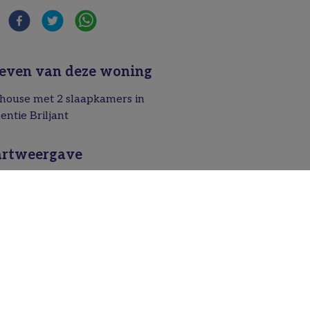
even van deze woning
house met 2 slaapkamers in
entie Briljant
rtweergave