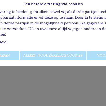
Een betere ervaring via cookies
aring te bieden, gebruiken zowel wij als derde partijen tec
apparaatinformatie en/of deze op te slaan. Door in te stem
 en derde partijen in de mogelijkheid persoonlijke gegevens
e te verwerken. U kan uw keuze altijd wijzigen onderaan de
en'.
leid
.
TEREN
ALLEEN NOODZAKELIJKE COOKIES
VOO