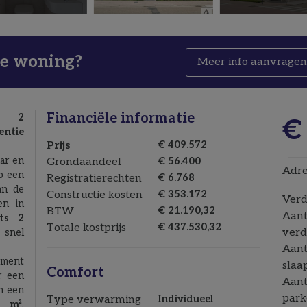
ze woning?
Meer info aanvrage
Financiële informatie
ts 2
€
entie
Prijs
€ 409.572
ar en
Grondaandeel
€ 56.400
Adre
p een
Registratierechten
€ 6.768
an de
Constructie kosten
€ 353.172
Verd
en in
BTW
€ 21.190,32
Aant
ts 2
Totale kostprijs
€ 437.530,32
verd
nel
Aant
ement
slaa
Comfort
r een
Aant
n een
park
Type verwarming
Individueel
6 m²
.