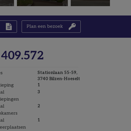
n
Plan een bezoek
 409.572
s
Stationlaan 55-59,
3740 Bilzen-Hoeselt
ieping
1
al
3
iepingen
al
2
pkamers
al
1
eerplaatsen