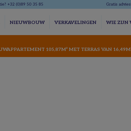
ie? +32 (0)89 50 35 85
Gratis advies
R
NIEUWBOUW
VERKAVELINGEN
WIE ZIJN 
APPARTEMENT 105,87M² MET TERRAS VAN 16,49M² 