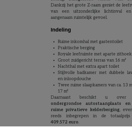
Dankzij het grote Z-raam geniet de leef
van een uitzonderlijke lichtinval e
aangenaam ruimtelijk gevoel.
Indeling
Ruime inkomhal met gastentoilet
Praktische berging
Royale leefruimte met aparte zithoek
Groot zuidgericht terras van 16 m²
Nachthal met extra apart toilet
Stijlvolle badkamer met dubbele la
en inloopdouche
Twee ruime slaapkamers van ca. 13 m
17 m²
Daarnaast beschikt u over
ondergrondse autostaanplaats en
ruime privatieve kelderberging
, eve
reeds inbegrepen in de totaalprij
409.572 euro
.