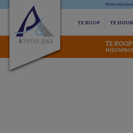
Meer informat
TE KOOP
TE HUU
TE KOOP
NIEUWBOUW