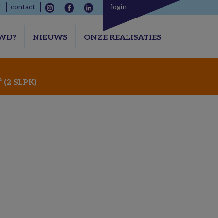
!
contact
login
WIJ?
NIEUWS
ONZE REALISATIES
(2 SLPK)