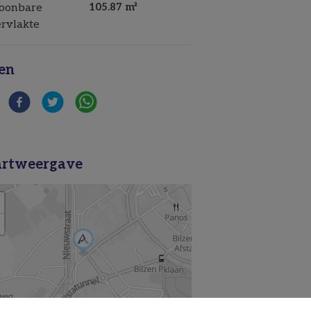
oonbare
105.87 m²
rvlakte
en
rtweergave