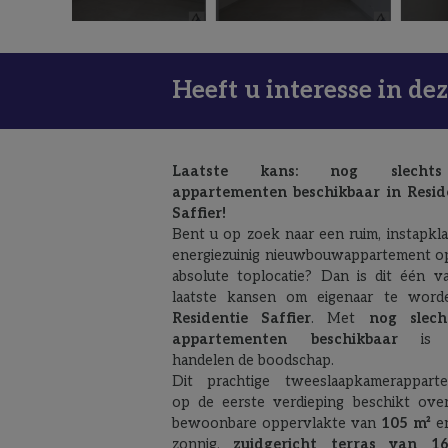
Heeft u interesse in de
Laatste kans: nog slech
appartementen beschikbaar in Resid
Saffier!
Bent u op zoek naar een ruim, instapkla
energiezuinig nieuwbouwappartement o
absolute toplocatie? Dan is dit één v
laatste kansen om eigenaar te word
Residentie Saffier
. Met
nog slech
appartementen beschikbaar
is s
handelen de boodschap.
Dit prachtige tweeslaapkamerappart
op de eerste verdieping beschikt ove
bewoonbare oppervlakte van
105 m²
e
zonnig,
zuidgericht terras van 1