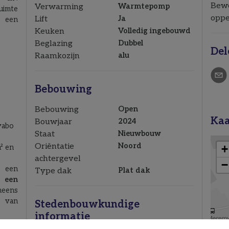
Bew
Verwarming
Warmtepomp
ruimte
oppe
Lift
Ja
n een
Keuken
Volledig ingebouwd
Beglazing
Dubbel
Del
Raamkozijn
alu
Bebouwing
Bebouwing
Open
Kaa
Bouwjaar
2024
vabo
Staat
Nieuwbouw
Oriëntatie
Noord
² en
achtergevel
 een
Type dak
Plat dak
 een
neens
s van
Stedenbouwkundige
informatie