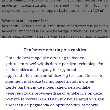
aan de Omleiding 101-105 in Herent. Het project bestaat uit 18
moderne appartementen, variërend van 1- tot 3-
slaapkamerindelingen, met oppervlakten tussen 70 en 120 m².
Wonen in stijl en comfort
Residentie Helios biedt 18 exclusieve appartementen met een
moderne architectuur en hoogwaardige afwerking. Dankzij de
grote raampartijen geniet je van een overvloed aan natuurlijk
licht en een prachtig uitzicht op het groene binnenpark.
Een betere ervaring via cookies
Variatie aan indeling
Binnen dit project heb je keuze tussen één- twee- en
Om u de best mogelijke ervaring te bieden,
drieslaapkamerappartementen variërende tussen 70 en 120 m².
gebruiken zowel wij als derde partijen technologieën
zoals cookies om toegang te krijgen tot
Groene oase met alle comfort
apparaatinformatie en/of deze op te slaan. Door in te
Grote terrassen
voor optimaal buitenleven met uitzicht
stemmen met deze technologieën, stelt u ons en
op eigen privépark
derde partijen in de mogelijkheid persoonlijke
Vloerverwarming
voor een aangenaam binnenklimaat
gegevens zoals browsegedrag of unieke ID's op deze
Warmtepomp met zonnepanelen
voor ultieme
energiezuinigheid
website te verwerken. U kan uw keuze altijd wijzigen
Ventilatie D
voor een gezond binnenklimaat
onderaan de pagina via de optie 'cookies' of 'cookie