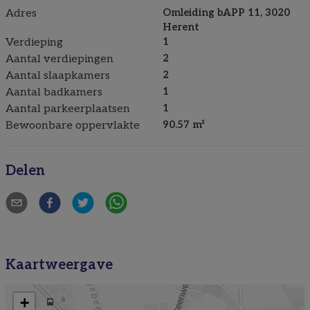
Adres
Omleiding bAPP 11, 3020
Herent
Verdieping
1
Aantal verdiepingen
2
Aantal slaapkamers
2
Aantal badkamers
1
Aantal parkeerplaatsen
1
Bewoonbare oppervlakte
90.57 m²
Delen
Kaartweergave