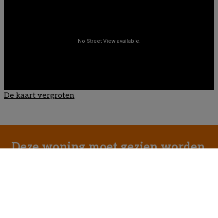
De kaart vergroten
Deze woning moet gezien worden,
neem gerust contact op via
maarten@immopa.be
of
+32 496 52
95 41