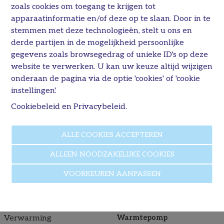
appartement beschikt over twee ruime en lichte kamers, een
zoals cookies om toegang te krijgen tot
deels overdekt terras, 2 parkeerplaatsen en een kelderberging.
apparaatinformatie en/of deze op te slaan. Door in te
Geniet van alle comfort en gemakken die dit appartement te
stemmen met deze technologieën, stelt u ons en
bieden heeft.
derde partijen in de mogelijkheid persoonlijke
gegevens zoals browsegedrag of unieke ID's op deze
Wil je meer weten over de mogelijkheden, kosten en
website te verwerken. U kan uw keuze altijd wijzigen
tijdsbestek? Neem dan contact met ons op voor een vrijblijvend
onderaan de pagina via de optie 'cookies' of 'cookie
gesprek. We helpen je graag bij het maken van de beste keuze
voor jouw woondromen.
instellingen'.
Cookiebeleid
en
Privacybeleid
.
Prijs voor het appartement exclusief kosten.
Financiële informatie
ALLE COOKIES ACCEPTEREN
Prijs
€ 436.840
Totale kostprijs
€ 436.840
ALLEEN NOODZAKELIJKE COOKIES
VOORKEUREN AANPASSEN
Comfort
Type verwarming
Individueel
Verwarming
Warmtepomp