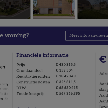
ze woning?
Meer info aanvrage
Financiële informatie
€
Prijs
€ 480.315,5
nen
Grondaandeel
€ 153.504
Adre
Registratierechten
€ 18.420,48
Constructie kosten
€ 326.811,5
oning
Aant
BTW
€ 68.630,415
n een
slaa
Totale kostprijs
€ 567.366,395
otte
Aant
en de
Aant
Bew