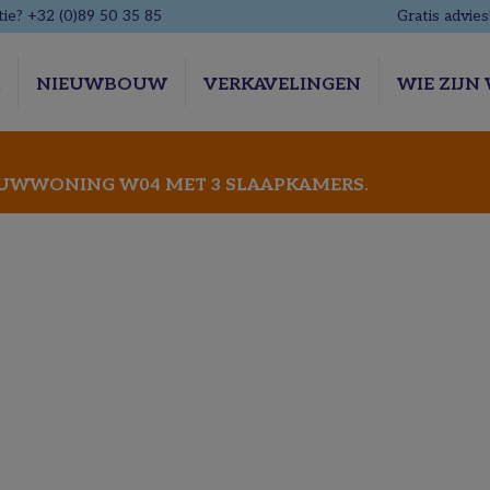
ie? +32 (0)89 50 35 85
Gratis advies
R
NIEUWBOUW
VERKAVELINGEN
WIE ZIJN 
WWONING W04 MET 3 SLAAPKAMERS.