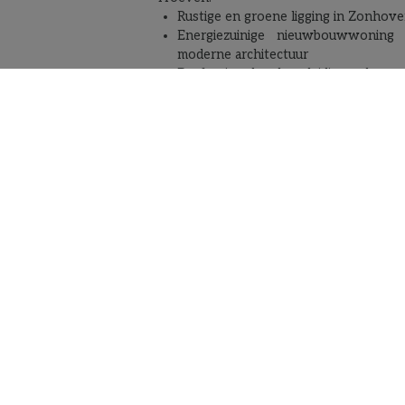
Rustige en groene ligging in Zonhov
Energiezuinige nieuwbouwwoning
moderne architectuur
Professionele begeleiding door
interieurarchitect
Ruime afwerkingsbudgetten voor
exclusieve, persoonlijke inrichting
Hoogwaardige materialen en stijlv
details
Laatste woning
in dit project,
wee
snel bij
!
Grijp nu je kans om jouw droomwoni
realiseren aan de Kludweg in Zonhoven.
Neem vandaag nog contact op voor
informatie of een vrijblijvend gesprek.