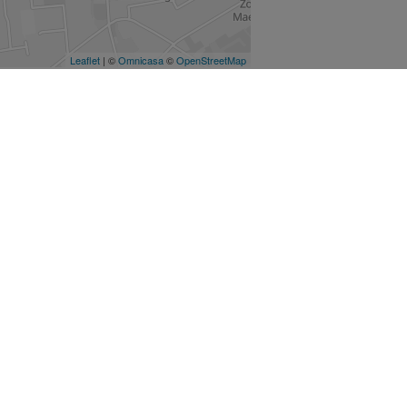
aart vergroten
aatweergave
aart vergroten