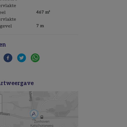
rvlakte
eel
467 m²
rvlakte
gevel
7 m
en
rtweergave