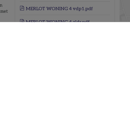
en
MERLOT WONING 4 vdp1.pdf
 met
MERLOT WONING 4 zldr.pdf
 een
De k
BA_PROJECT_I_N_25_INPLANTINGSP
 een
Str
LAN.pdf
olle
s er
Stedenbouwkundige
ng te
informatie
 meer
Voorkooprecht
In aanvraag
Bouwvergunning verkregen
Ja
De k
Dagvaarding uitgebracht
Geen rechterlijke herstelmaatregel of
bestuurlijke maatregel opgelegd