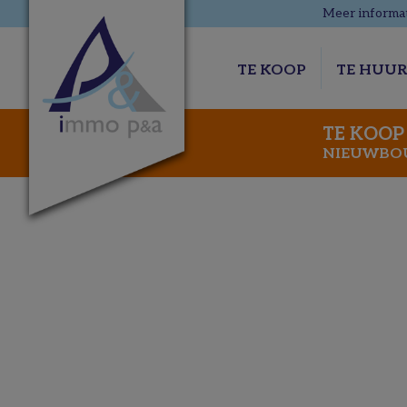
Meer informat
TE KOOP
TE HUU
TE KOOP
NIEUWBOU