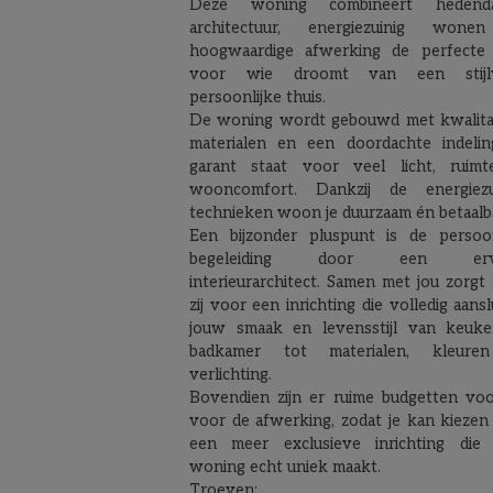
Deze woning combineert hedenda
architectuur, energiezuinig won
hoogwaardige afwerking de perfecte 
voor wie droomt van een stijlvo
persoonlijke thuis.
De woning wordt gebouwd met kwalita
materialen en een doordachte indelin
garant staat voor veel licht, ruim
wooncomfort. Dankzij de energiezu
technieken woon je duurzaam én betaalba
Een bijzonder pluspunt is de persoon
begeleiding door een erv
interieurarchitect. Samen met jou zorgt 
zij voor een inrichting die volledig aanslu
jouw smaak en levensstijl van keuk
badkamer tot materialen, kleure
verlichting.
Bovendien zijn er ruime budgetten voo
voor de afwerking, zodat je kan kiezen
een meer exclusieve inrichting die
woning echt uniek maakt.
Troeven: