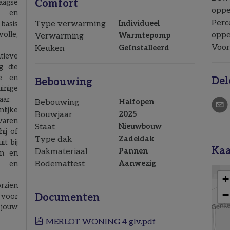
Comfort
agse
oppe
en en
Perc
Type verwarming
Individueel
basis
lle,
oppe
Verwarming
Warmtepomp
Voor
Keuken
Geïnstalleerd
tieve
g die
te en
Del
Bebouwing
inige
ar.
Bebouwing
Halfopen
lijke
Bouwjaar
2025
aren
Staat
Nieuwbouw
hij of
Type dak
Zadeldak
it bij
Kaa
Dakmateriaal
Pannen
en en
Bodemattest
Aanwezig
n en
rzien
Documenten
 voor
 jouw
MERLOT WONING 4 glv.pdf