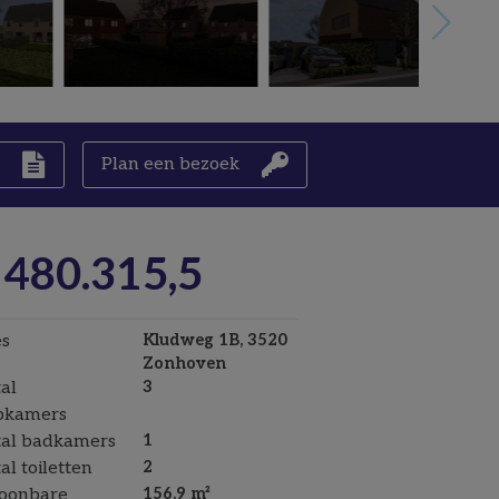
n
Plan een bezoek
 480.315,5
s
Kludweg 1B, 3520
Zonhoven
al
3
pkamers
al badkamers
1
al toiletten
2
oonbare
156.9 m²