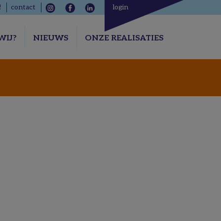
!
contact
login
WIJ?
NIEUWS
ONZE REALISATIES