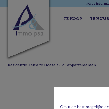
Meer informat
TE KOOP
TE HUU
Residentie Xenia te Hoeselt - 21 appartementen
Om u de best mogelijke erv