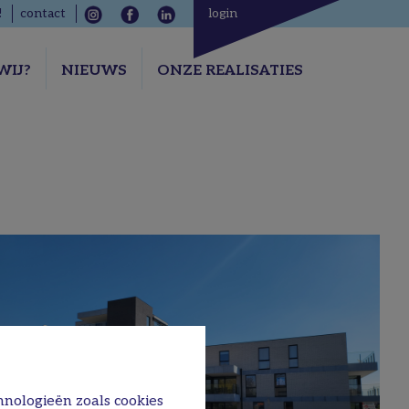
!
contact
login
WIJ?
NIEUWS
ONZE REALISATIES
hnologieën zoals cookies