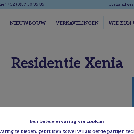
ie? +32 (0)89 50 35 85
Gratis advies
R
NIEUWBOUW
VERKAVELINGEN
WIE ZIJN 
Residentie Xenia
Een betere ervaring via cookies
aring te bieden, gebruiken zowel wij als derde partijen tec