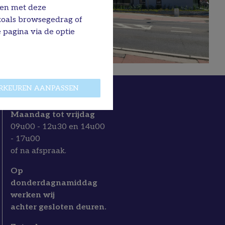
men met deze
 zoals browsegedrag of
 pagina via de optie
RKEUREN AANPASSEN
Openingsuren
Maandag tot vrijdag
09u00 - 12u30 en 14u00
- 17u00
of na afspraak.
Op
donderdagnamiddag
werken wij
achter gesloten deuren.