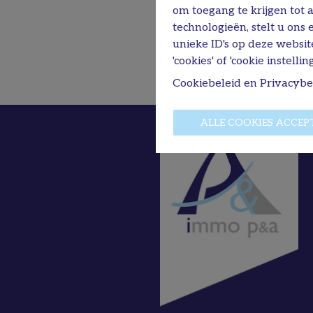
om toegang te krijgen tot 
technologieën, stelt u ons
unieke ID's op deze websit
'cookies' of 'cookie instelling
Cookiebeleid
en
Privacybe
ALLE COOKIES ACCEP