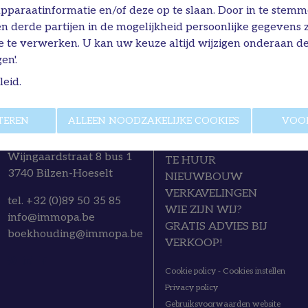
apparaatinformatie en/of deze op te slaan. Door in te stem
 en derde partijen in de mogelijkheid persoonlijke gegevens
e te verwerken. U kan uw keuze altijd wijzigen onderaan de
en'.
leid
.
TEREN
ALLEEN NOODZAKELIJKE COOKIES
VOO
Immo P&A
TE KOOP
Wijngaardstraat 8 bus 1
TE HUUR
3740 Bilzen-Hoeselt
NIEUWBOUW
VERKAVELINGEN
tel. +32 (0)89 50 35 85
WIE ZIJN WIJ?
info@immopa.be
GRATIS ADVIES BIJ
boekhouding@immopa.be
VERKOOP!
Cookie policy
-
Cookies instellen
Privacy policy
Gebruiksvoorwaarden website