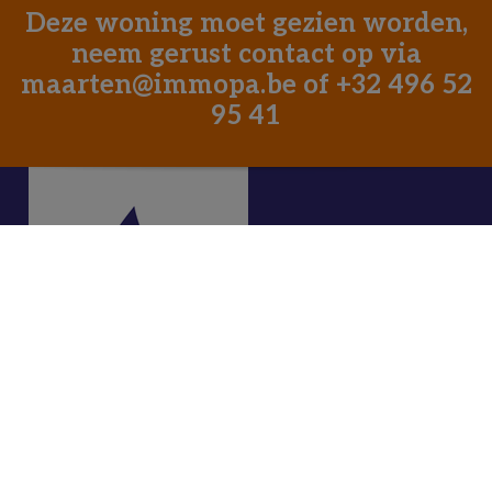
Deze woning moet gezien worden,
neem gerust contact op via
maarten@immopa.be
of
+32 496 52
95 41