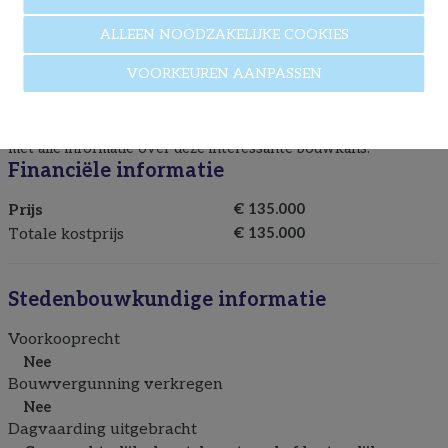
Rustige ligging in aangename woonomgeving
Veel potentieel voor een ruime woning
ALLEEN NOODZAKELIJKE COOKIES
Goede bereikbaarheid en nabij voorzieningen
Meer weten over deze bouwgrond?
VOORKEUREN AANPASSEN
Contacteer vrijblijvend
Immo P&A
via
089/50.35.85
of stuur
een mailtje naar
info@immopa.be
. Wij helpen u graag verder
met alle informatie over deze interessante bouwkans.
Financiële informatie
Prijs
€ 135.000
Totale kostprijs
€ 135.000
Stedenbouwkundige informatie
Voorkooprecht
Nee
Bouwvergunning verkregen
Nee
Dagvaarding uitgebracht