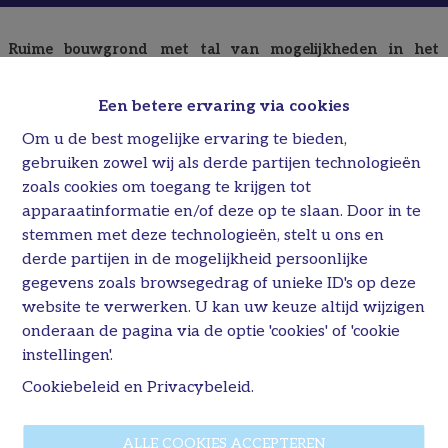
Ruime bouwgrond met tal van mogelijkheden in het
groene Munsterbilzen
In een rustige straat van het gezellige Munsterbilzen bevindt
Een betere ervaring via cookies
zich deze mooie bouwgrond voor halfopen bebouwing op een
perceel van maar liefst
09a 32ca (932 m²)
.
Om u de best mogelijke ervaring te bieden,
Met een straatbreedte van
13,15 meter
biedt dit perceel een
gebruiken zowel wij als derde partijen technologieën
uitstekende basis voor het realiseren van een ruime
zoals cookies om toegang te krijgen tot
gezinswoning met een grote tuin, terras en voldoende privacy.
apparaatinformatie en/of deze op te slaan. Door in te
De royale perceeloppervlakte zorgt ervoor dat u hier alle
stemmen met deze technologieën, stelt u ons en
vrijheid heeft om uw woonproject volledig naar eigen smaak uit
derde partijen in de mogelijkheid persoonlijke
te werken.
De ligging is een absolute troef: rustig en groen wonen met
gegevens zoals browsegedrag of unieke ID's op deze
tegelijk een vlotte verbinding naar Bilzen, scholen, winkels en
website te verwerken. U kan uw keuze altijd wijzigen
belangrijke invalswegen. Een ideale locatie voor wie houdt van
onderaan de pagina via de optie 'cookies' of 'cookie
comfortabel wonen in een aangename omgeving.
instellingen'.
Enkele sterke punten van dit perceel:
Bouwgrond voor halfopen bebouwing
Cookiebeleid
en
Privacybeleid
.
Perceeloppervlakte van 932 m²
13,15 meter straatbreedte
ALLE COOKIES ACCEPTEREN