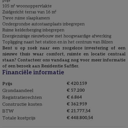
prijs
105 m² woonoppervlakte
Zuidgericht terras van 16 m²
Twee ruime slaapkamers
Ondergrondse autostaanplaats inbegrepen
Ruime kelderberging inbegrepen
Energiezuinige nieuwbouw met hoogwaardige afwerking
Topligging naast het station en in het centrum van Bilzen
Bent u op zoek naar een zorgeloze investering of een
nieuwe thuis waar comfort, ruimte en locatie centraal
staan? Contacteer ons vandaag nog voor meer informatie
of een bezoek aan Residentie Saffier.
Financiële informatie
Prijs
€ 420.159
Grondaandeel
€ 57.200
Registratierechten
€ 6.864
Constructie kosten
€ 362.959
BTW
€ 21.777,54
Totale kostprijs
€ 448.800,54