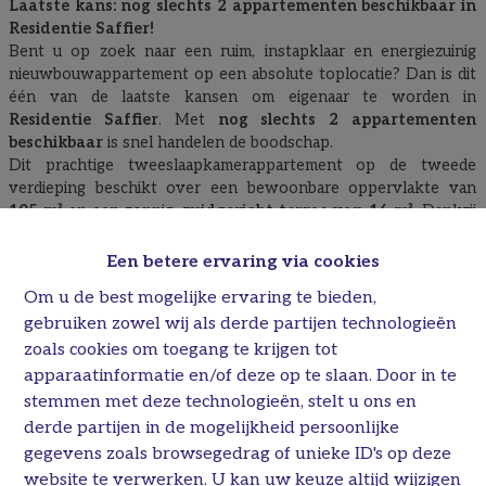
Laatste kans: nog slechts 2 appartementen beschikbaar in
Residentie Saffier!
Bent u op zoek naar een ruim, instapklaar en energiezuinig
nieuwbouwappartement op een absolute toplocatie? Dan is dit
één van de laatste kansen om eigenaar te worden in
Residentie Saffier
. Met
nog slechts 2 appartementen
beschikbaar
is snel handelen de boodschap.
Dit prachtige tweeslaapkamerappartement op de tweede
verdieping beschikt over een bewoonbare oppervlakte van
105 m²
en een zonnig,
zuidgericht terras van 16 m²
. Dankzij
het grote Z-raam geniet de leefruimte van een uitzonderlijke
lichtinval en een aangenaam ruimtelijk gevoel.
Een betere ervaring via cookies
Extra aantrekkelijk:
het appartement is volledig geschilderd
,
Om u de best mogelijke ervaring te bieden,
waardoor u zonder extra kosten of zorgen meteen kunt
gebruiken zowel wij als derde partijen technologieën
verhuizen. Deze afwerking is reeds inbegrepen in de
verkoopprijs.
zoals cookies om toegang te krijgen tot
apparaatinformatie en/of deze op te slaan. Door in te
Indeling
stemmen met deze technologieën, stelt u ons en
derde partijen in de mogelijkheid persoonlijke
Ruime inkomhal met gastentoilet
gegevens zoals browsegedrag of unieke ID's op deze
Praktische berging
website te verwerken. U kan uw keuze altijd wijzigen
Royale leefruimte met aparte zithoek