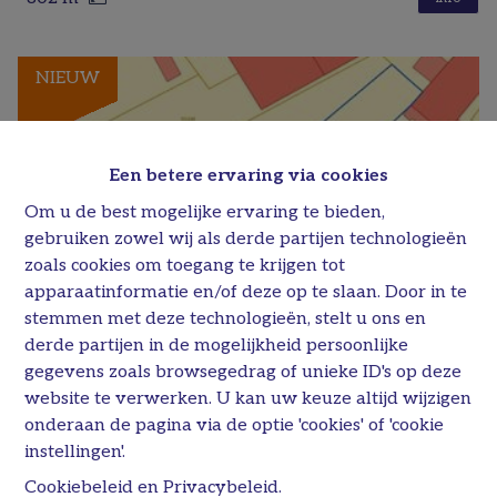
NIEUW
Een betere ervaring via cookies
Om u de best mogelijke ervaring te bieden,
gebruiken zowel wij als derde partijen technologieën
zoals cookies om toegang te krijgen tot
apparaatinformatie en/of deze op te slaan. Door in te
stemmen met deze technologieën, stelt u ons en
derde partijen in de mogelijkheid persoonlijke
BOUWGROND
TE KOOP
gegevens zoals browsegedrag of unieke ID's op deze
€ 135.000
website te verwerken. U kan uw keuze altijd wijzigen
Schietboomstraat , 3740 Bilzen-Hoeselt
onderaan de pagina via de optie 'cookies' of 'cookie
instellingen'.
932 m²
info
Cookiebeleid
en
Privacybeleid
.