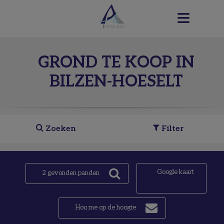
GROND TE KOOP IN
BILZEN-HOESELT
Zoeken
Filter
Google kaart
2
gevonden panden
Hou me op de hoogte