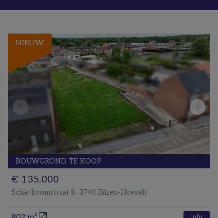
NIEUW
BOUWGROND
TE KOOP
€ 135.000
Schietboomstraat 8, 3740 Bilzen-Hoeselt
802 m²
info