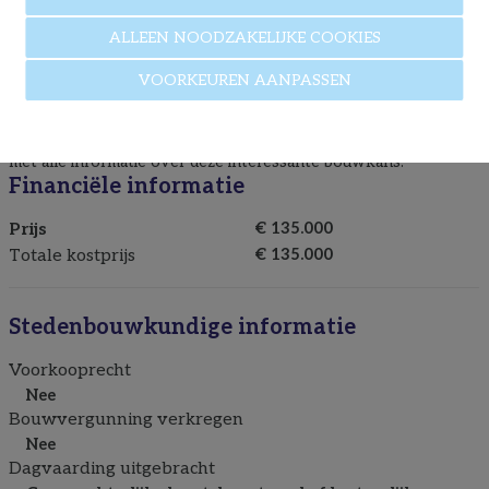
Rustige ligging in aangename woonomgeving
Veel potentieel voor een ruime woning
ALLEEN NOODZAKELIJKE COOKIES
Goede bereikbaarheid en nabij voorzieningen
Meer weten over deze bouwgrond?
VOORKEUREN AANPASSEN
Contacteer vrijblijvend
Immo P&A
via
089/50.35.85
of stuur
een mailtje naar
info@immopa.be
. Wij helpen u graag verder
met alle informatie over deze interessante bouwkans.
Financiële informatie
Prijs
€ 135.000
Totale kostprijs
€ 135.000
Stedenbouwkundige informatie
Voorkooprecht
Nee
Bouwvergunning verkregen
Nee
Dagvaarding uitgebracht