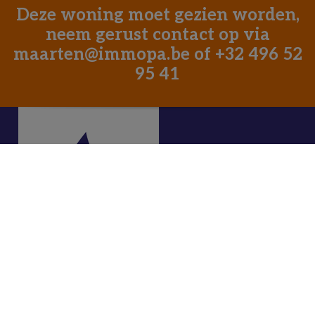
Deze woning moet gezien worden,
neem gerust contact op via
maarten@immopa.be
of
+32 496 52
95 41