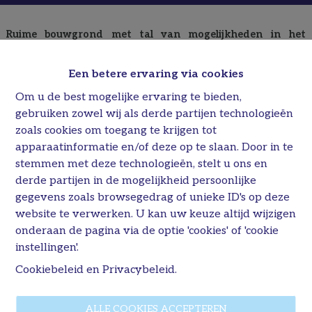
Ruime bouwgrond met tal van mogelijkheden in het
groene Munsterbilzen
In een rustige straat van het gezellige Munsterbilzen bevindt
Een betere ervaring via cookies
zich deze mooie bouwgrond voor halfopen bebouwing op een
perceel van maar liefst
09a 32ca (932 m²)
.
Om u de best mogelijke ervaring te bieden,
Met een straatbreedte van
13,15 meter
biedt dit perceel een
gebruiken zowel wij als derde partijen technologieën
uitstekende basis voor het realiseren van een ruime
zoals cookies om toegang te krijgen tot
gezinswoning met een grote tuin, terras en voldoende privacy.
apparaatinformatie en/of deze op te slaan. Door in te
De royale perceeloppervlakte zorgt ervoor dat u hier alle
stemmen met deze technologieën, stelt u ons en
vrijheid heeft om uw woonproject volledig naar eigen smaak uit
derde partijen in de mogelijkheid persoonlijke
te werken.
De ligging is een absolute troef: rustig en groen wonen met
gegevens zoals browsegedrag of unieke ID's op deze
tegelijk een vlotte verbinding naar Bilzen, scholen, winkels en
website te verwerken. U kan uw keuze altijd wijzigen
belangrijke invalswegen. Een ideale locatie voor wie houdt van
onderaan de pagina via de optie 'cookies' of 'cookie
comfortabel wonen in een aangename omgeving.
instellingen'.
Enkele sterke punten van dit perceel:
Bouwgrond voor halfopen bebouwing
Cookiebeleid
en
Privacybeleid
.
Perceeloppervlakte van 932 m²
13,15 meter straatbreedte
ALLE COOKIES ACCEPTEREN